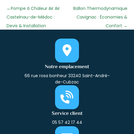
←
Pompe à Chaleur Air Air
Ballon Thermodynamique
Castelnau-de-Médoc :
Cavignac : Économies &
Devis & Installation
Confort
→
Notre emplacement
66 rue rosa bonheur 33240 Saint-André-
de-Cubzac
Service client
05 57 42 17 44