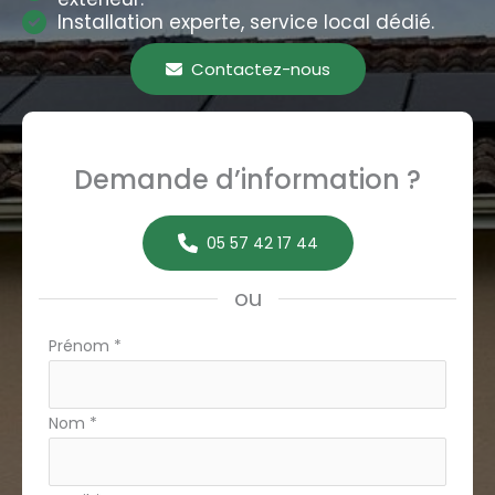
Installation experte, service local dédié.
Contactez-nous
Demande d’information ?
05 57 42 17 44
ou
Formulaire
Prénom
*
simple
avec
Nom
*
téléphone