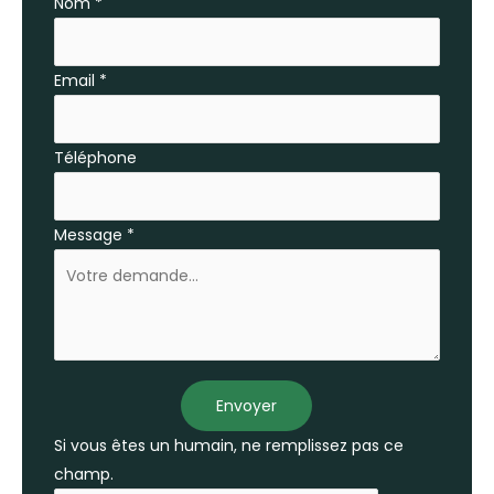
Nom
*
téléphone
Email
*
Téléphone
Message
*
Envoyer
Si vous êtes un humain, ne remplissez pas ce
champ.