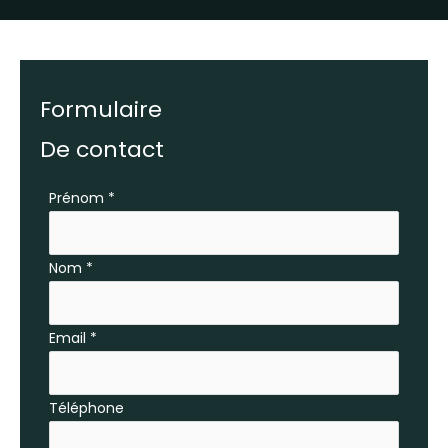
Formulaire
De contact
Formulaire
Prénom
*
simple
avec
Nom
*
téléphone
Email
*
Téléphone