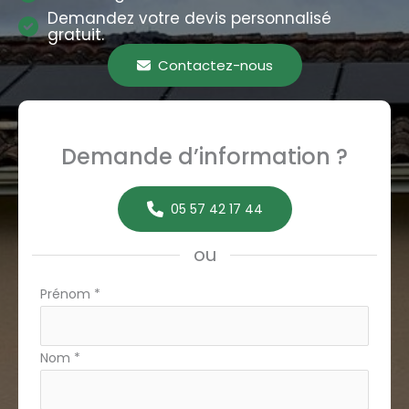
Demandez votre devis personnalisé
gratuit.
Contactez-nous
Demande d’information ?
05 57 42 17 44
ou
Formulaire
Prénom
*
simple
avec
Nom
*
téléphone