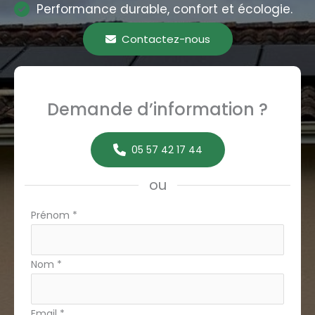
Performance durable, confort et écologie.
Contactez-nous
Demande d’information ?
05 57 42 17 44
ou
Formulaire
Prénom
*
simple
avec
Nom
*
téléphone
Email
*