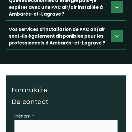
Quelles économies d’énergie puis-je
espérer avec une PAC air/air installée à
Ambarès-et-Lagrave ?
Vos services d’installation de PAC air/air
sont-ils également disponibles pour les
professionnels à Ambarès-et-Lagrave ?
Formulaire
De contact
Formulaire
Prénom
*
simple
avec