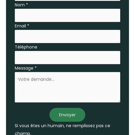
Nom
*
téléphone
Email
*
Téléphone
Message
*
Envoyer
Si vous êtes un humain, ne remplissez pas ce
champ.