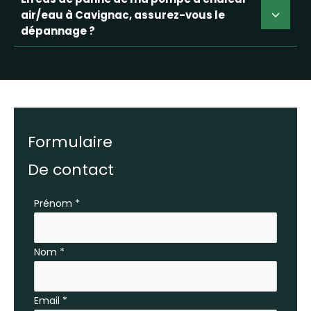
air/eau à Cavignac, assurez-vous le
dépannage ?
Formulaire
De contact
Formulaire
Prénom
*
simple
avec
Nom
*
téléphone
Email
*