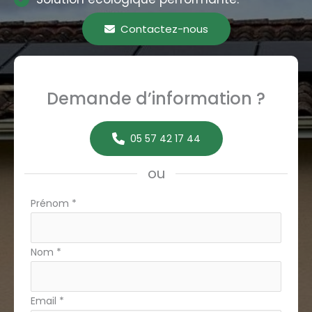
Contactez-nous
Demande d’information ?
05 57 42 17 44
ou
Formulaire
Prénom
*
simple
avec
Nom
*
téléphone
Email
*