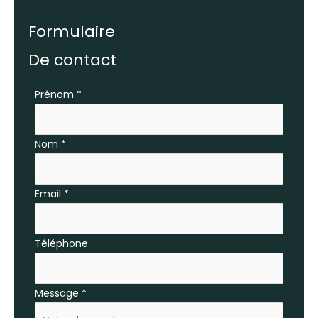
Formulaire
De contact
Formulaire
Prénom
*
simple
avec
Nom
*
téléphone
Email
*
Téléphone
Message
*