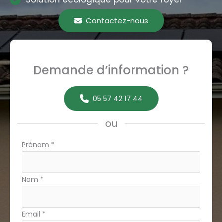
Contactez-nous
Demande d’information ?
05 57 42 17 44
ou
Formulaire
Prénom
*
simple
avec
Nom
*
téléphone
Email
*