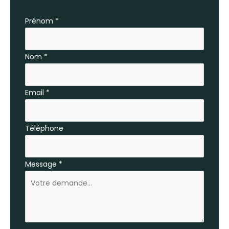
Formulaire
Prénom
*
simple
avec
Nom
*
téléphone
Email
*
Téléphone
Message
*