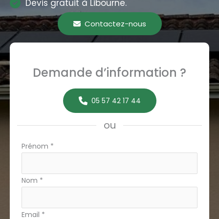
Devis gratuit à Libourne.
Contactez-nous
Demande d’information ?
05 57 42 17 44
ou
Formulaire
Prénom
*
simple
avec
Nom
*
téléphone
Email
*