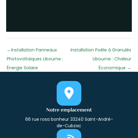
←
Installation Panneaux
Installation Poêle à Granulés
Photovoltaïques Libourne :
Libourne : Chaleur
Énergie Solaire
Économique
→
Notre emplacement
66 rue rosa bonheur 33240 Saint-André-
de-Cubzac