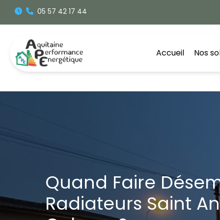
Aller
05 57 42 17 44
au
contenu
Accueil
Nos so
Quand Faire Désem
Radiateurs Saint A