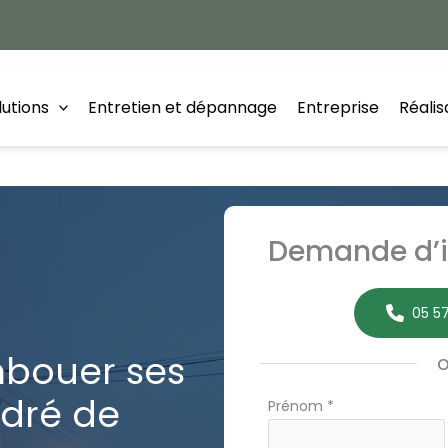
lutions
Entretien et dépannage
Entreprise
Réalis
Demande d’i
05 57
bouer ses
ndré de
Formulaire
Prénom
*
simple