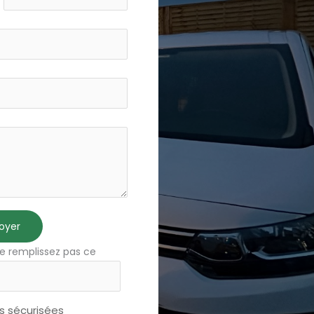
oyer
e remplissez pas ce
 sécurisées