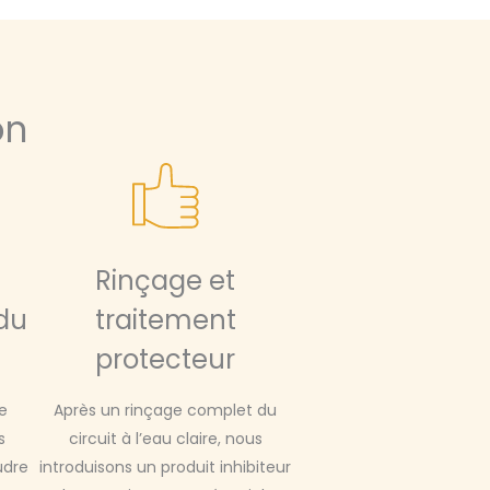
on
Rinçage et
du
traitement
protecteur
e
Après un rinçage complet du
s
circuit à l’eau claire, nous
udre
introduisons un produit inhibiteur