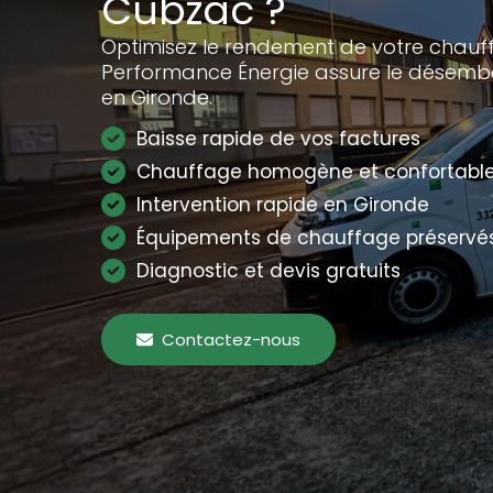
Cubzac ?
Optimisez le rendement de votre chauff
Performance Énergie assure le désemb
en Gironde.
Baisse rapide de vos factures
Chauffage homogène et confortabl
Intervention rapide en Gironde
Équipements de chauffage préservé
Diagnostic et devis gratuits
Contactez-nous