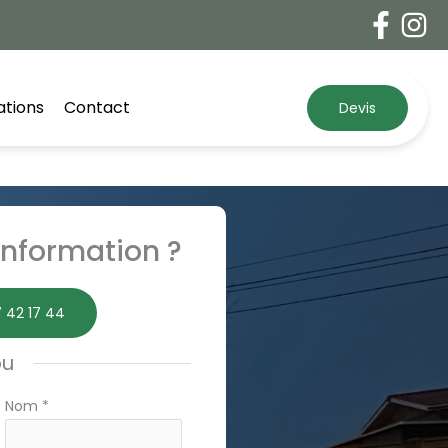
ations
Contact
Devis
nformation ?
 42 17 44
ou
Nom
*