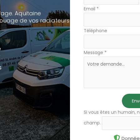
avec
Email
*
téléphone
age. Aquitaine
ouage de vos radiateurs
Téléphone
e
Message
*
s
Env
Si vous êtes un humain, n
champ.
Données