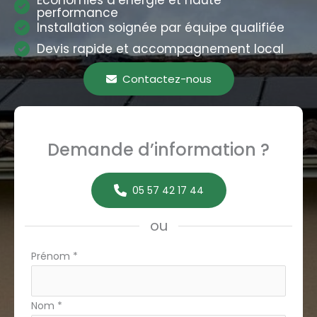
Économies d’énergie et haute
performance
Installation soignée par équipe qualifiée
Devis rapide et accompagnement local
Contactez-nous
Demande d’information ?
05 57 42 17 44
ou
Formulaire
Prénom
*
simple
avec
Nom
*
téléphone