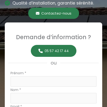
Qualité d’installation, garantie sérénité.
Contactez-nous
Demande d’information ?
05 57 42 17 44
ou
Formulaire
Prénom
*
simple
avec
Nom
*
téléphone
Email
*