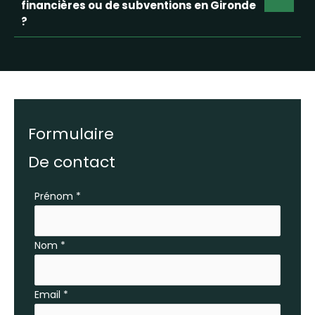
financières ou de subventions en Gironde
?
Formulaire
De contact
Formulaire
Prénom
*
simple
avec
Nom
*
téléphone
Email
*