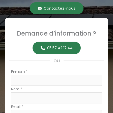
Contactez-nous
Demande d’information ?
05 57 42 17 44
ou
Formulaire
Prénom
*
simple
avec
Nom
*
téléphone
Email
*