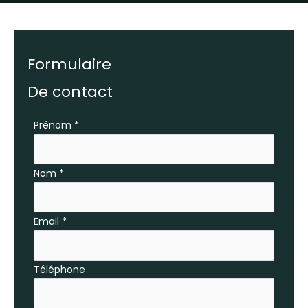
Formulaire
De contact
Formulaire
Prénom
*
simple
avec
Nom
*
téléphone
Email
*
Téléphone