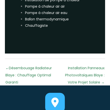
Installation de pompe à chaleur
Pompe à chaleur air air
Pompe à chaleur air eau
Ballon thermodynamique
Chauffagiste
←
Désembouage Radiateur
Installation Panneaux
Blaye : Chauffage Optimal
Photovoltaïques Blaye :
Garanti
Votre Projet Solaire
→